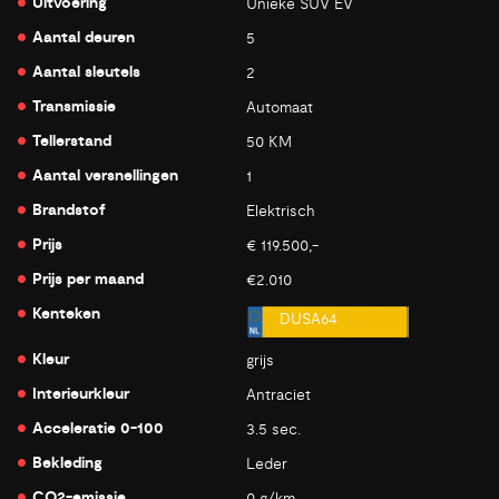
Uitvoering
Unieke SUV EV
Aantal deuren
5
Aantal sleutels
2
Transmissie
Automaat
Tellerstand
50 KM
Aantal versnellingen
1
Brandstof
Elektrisch
Prijs
€ 119.500,-
Prijs per maand
€2.010
Kenteken
DUSA64
Kleur
grijs
Interieurkleur
Antraciet
Acceleratie 0-100
3.5 sec.
Bekleding
Leder
CO2-emissie
0 g/km