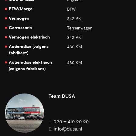
BTW/Marge
BTW
Vermogen
842 PK
Carrosserie
Terreinwagen
Vermogen elektrisch
842 PK
Actieradius (volgens
480 KM
fabrikant)
Actieradius elektrisch
480 KM
(volgens fabrikant)
Team DUSA
T.
020 – 410 90 90
E.
info@dusa.nl