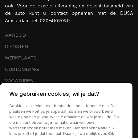
ook. Voor de exacte uitvoering en beschikbaarheid van
de auto kunt u contact opnemen met de DUSA
Amsterdam Tel: 020-4109090.
AANBOD
DIENSTEN
WERKPLAATS
CUSTOMIZING
VACATURES
EXPORT
We gebruiken cookies, wil je dat?
OVER ONS
Cookies zijn kleine tekstbestanden met informatie erin. Die
plaatsen we kort op je apparaat. Zo zien we bijvoorbeeld
CONTACT
welke pagina’s je zag, waar je afhaakte en wat je invulde. Op
die manier hebben wij informatie waar we jouw
NIEUWS
websitebezoek beter mee maken. Handig toch? Natuurlijk
kies je zelf of je dat toestaat. Daar zijn we eerlijk over. Klik