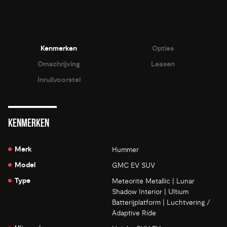
Kenmerken
Opties
Omschrijving
Leasen
Inruilvoorstel
KENMERKEN
Merk
Hummer
Model
GMC EV SUV
Type
Meteorite Metallic | Lunar
Shadow Interior | Ultium
Batterijplatform | Luchtvering /
Adaptive Ride