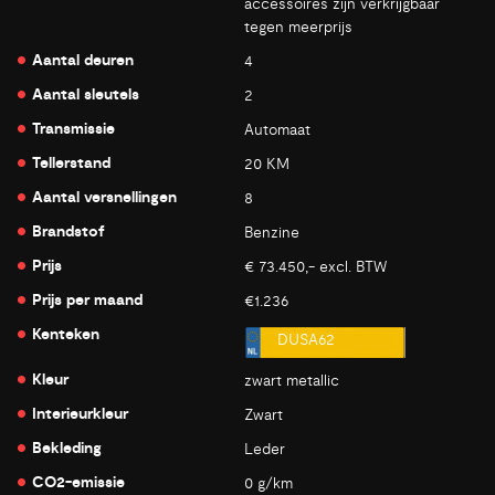
accessoires zijn verkrijgbaar
tegen meerprijs
Aantal deuren
4
Aantal sleutels
2
Transmissie
Automaat
Tellerstand
20 KM
Aantal versnellingen
8
Brandstof
Benzine
Prijs
€ 73.450,- excl. BTW
Prijs per maand
€1.236
Kenteken
DUSA62
Kleur
zwart metallic
Interieurkleur
Zwart
Bekleding
Leder
CO2-emissie
0 g/km