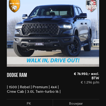
€ 76.950,- excl.
DODGE RAM
DOD
BTW
€ 1.296 p/m
| 1500 | Rebel | Premium | 4x4 |
| 15
Crew Cab | 3.0L Twin-turbo I6 |
Cre
BPM-VRIJ
BPM
PK
Bouwjaar