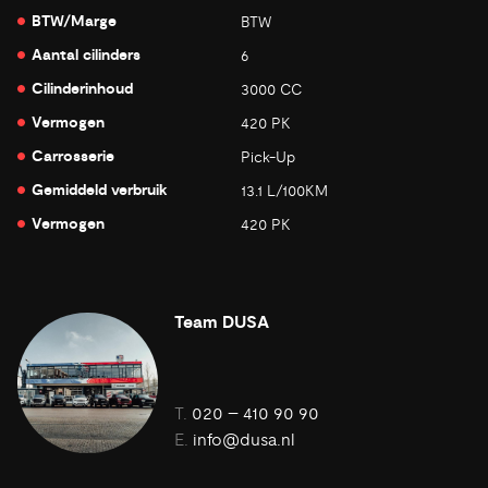
BTW/Marge
BTW
Aantal cilinders
6
Cilinderinhoud
3000 CC
Vermogen
420 PK
Carrosserie
Pick-Up
Gemiddeld verbruik
13.1 L/100KM
Vermogen
420 PK
Team DUSA
T.
020 – 410 90 90
E.
info@dusa.nl