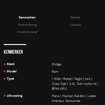
Kenmerken
Opties
Omschrijving
Leasen
Inruilvoorstel
KENMERKEN
Merk
Dodge
Model
Ram
Type
| 1500 | Rebel | Night | 4x4 |
Crew Cab | 3.0L Twin-turbo I6 |
BPM-VRIJ
Uitvoering
Pano | Harman Kardon | Leder
interieur Getoonde