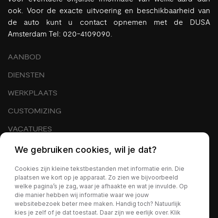
ook. Voor de exacte uitvoering en beschikbaarheid van
de auto kunt u contact opnemen met de DUSA
Amsterdam Tel: 020-4109090.
AANBOD
DIENSTEN
WERKPLAATS
CUSTOMIZING
VACATURES
EXPORT
We gebruiken cookies, wil je dat?
OVER ONS
Cookies zijn kleine tekstbestanden met informatie erin. Die
plaatsen we kort op je apparaat. Zo zien we bijvoorbeeld
CONTACT
welke pagina’s je zag, waar je afhaakte en wat je invulde. Op
die manier hebben wij informatie waar we jouw
NIEUWS
websitebezoek beter mee maken. Handig toch? Natuurlijk
kies je zelf of je dat toestaat. Daar zijn we eerlijk over. Klik