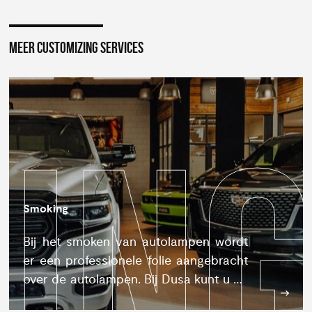
MEER CUSTOMIZING SERVICES
IN
IPI
W
Smoking
Bij het smoken van autolampen wordt
er een professionele folie aangebracht
over de autolampen. Bij Dusa kunt u dit
door professionals laten doen.