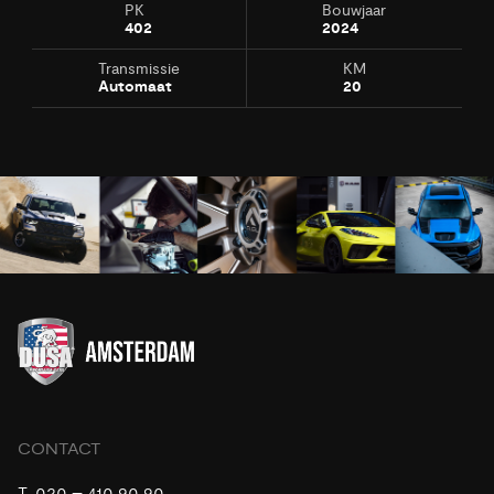
PK
Bouwjaar
402
2024
Transmissie
KM
Automaat
20
CONTACT
T.
020 – 410 90 90