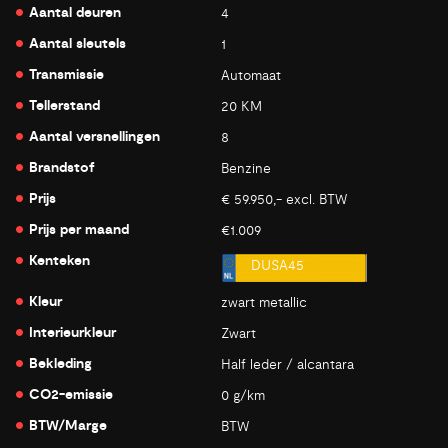
Aantal deuren
4
Aantal sleutels
1
Transmissie
Automaat
Tellerstand
20 KM
Aantal versnellingen
8
Brandstof
Benzine
Prijs
€ 59.950,- excl. BTW
Prijs per maand
€1.009
Kenteken
DUSA45
Kleur
zwart metallic
Interieurkleur
Zwart
Bekleding
Half leder / alcantara
CO2-emissie
0 g/km
BTW/Marge
BTW