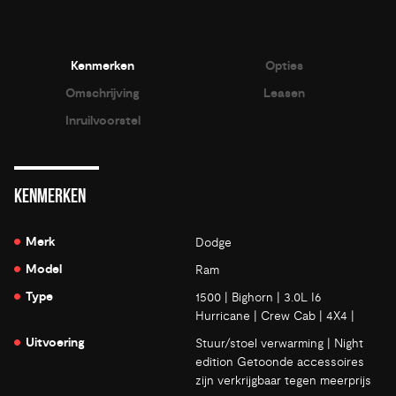
Kenmerken
Opties
Omschrijving
Leasen
Inruilvoorstel
KENMERKEN
Merk
Dodge
Model
Ram
Type
1500 | Bighorn | 3.0L I6
Hurricane | Crew Cab | 4X4 |
Uitvoering
Stuur/stoel verwarming | Night
edition Getoonde accessoires
zijn verkrijgbaar tegen meerprijs